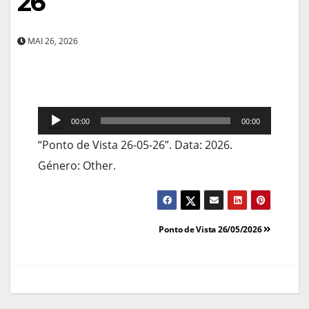
26
MAI 26, 2026
Reprodutor
00:00
00:00
de
“Ponto de Vista 26-05-26”. Data: 2026.
áudio
Género: Other.
Navegação
Ponto de Vista 26/05/2026
de
artigos