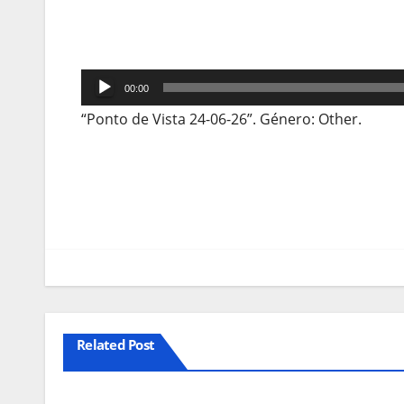
Reprodutor
00:00
de
“Ponto de Vista 24-06-26”. Género: Other.
áudio
Navegação
de
artigos
Related Post