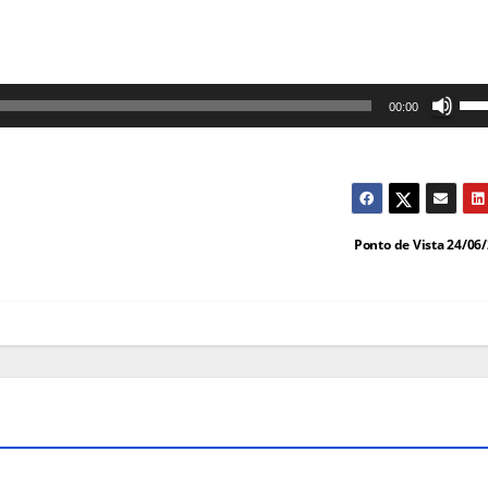
Us
00:00
as
set
cim
par
Ponto de Vista 24/06
au
ou
dim
o
vol