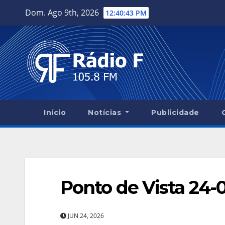
Skip
Dom. Ago 9th, 2026
12:40:44 PM
to
content
Início
Notícias
Publicidade
Ponto de Vista 24-
JUN 24, 2026