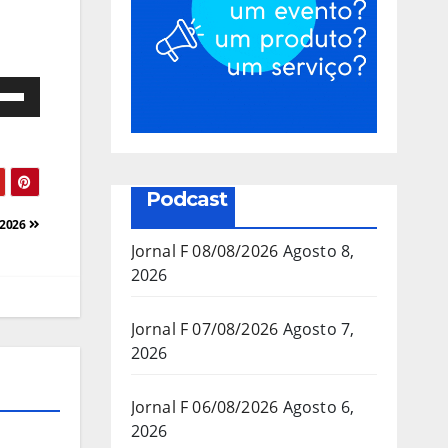
e
as
a/baixo
Podcast
a
/2026
mentar
Jornal F 08/08/2026
Agosto 8,
2026
inuir
Jornal F 07/08/2026
Agosto 7,
2026
ume.
Jornal F 06/08/2026
Agosto 6,
2026