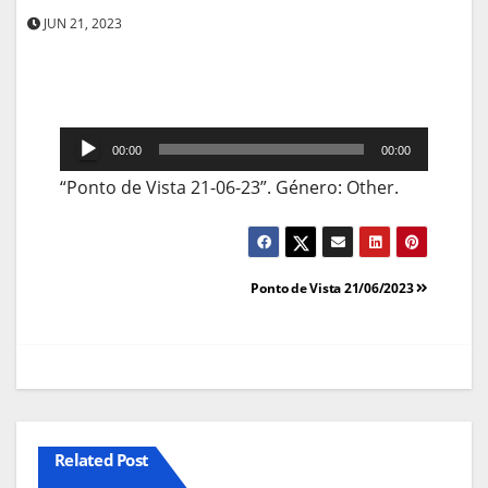
JUN 21, 2023
Reprodutor
00:00
00:00
de
“Ponto de Vista 21-06-23”. Género: Other.
áudio
Navegação
Ponto de Vista 21/06/2023
de
artigos
Related Post