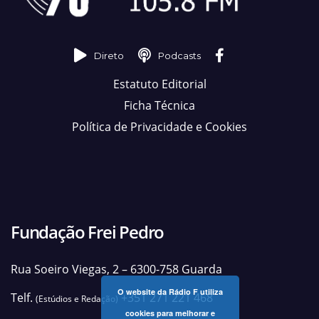
Direto
Podcasts
Estatuto Editorial
Ficha Técnica
Política de Privacidade e Cookies
Fundação Frei Pedro
Rua Soeiro Viegas, 2 – 6300-758 Guarda
O website da Rádio F utiliza
Telf.
+351 271 221 468
(Estúdios e Redação)
cookies para melhorar e