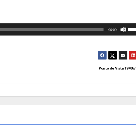
Us
00:00
as
set
cim
par
Ponto de Vista 19/06
au
ou
dim
o
vol