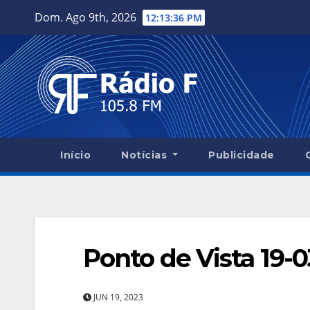
Skip
Dom. Ago 9th, 2026
12:13:36 PM
to
content
Início
Notícias
Publicidade
Ponto de Vista 19-0
JUN 19, 2023