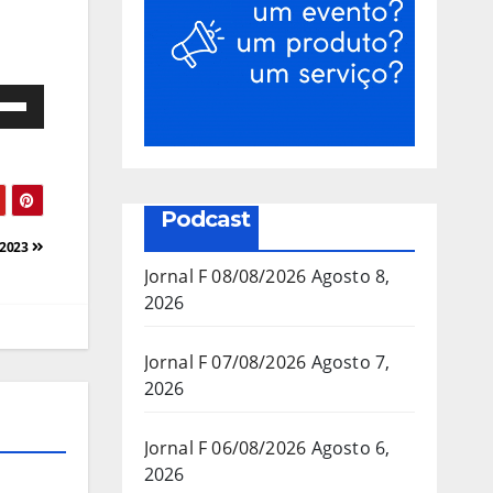
e
as
a/baixo
Podcast
a
/2023
mentar
Jornal F 08/08/2026
Agosto 8,
2026
inuir
Jornal F 07/08/2026
Agosto 7,
2026
ume.
Jornal F 06/08/2026
Agosto 6,
2026