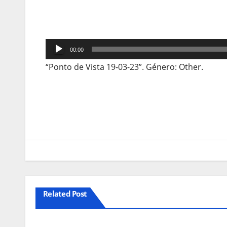
Reprodutor
00:00
de
“Ponto de Vista 19-03-23”. Género: Other.
áudio
Navegação
de
artigos
Related Post