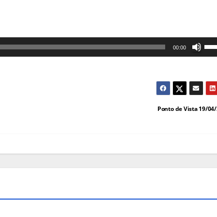
Us
00:00
as
set
cim
par
Ponto de Vista 19/04
au
ou
dim
o
vol