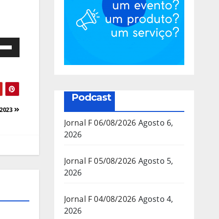
e
as
a/baixo
Podcast
a
/2023
mentar
Jornal F 06/08/2026
Agosto 6,
2026
inuir
Jornal F 05/08/2026
Agosto 5,
2026
ume.
Jornal F 04/08/2026
Agosto 4,
2026