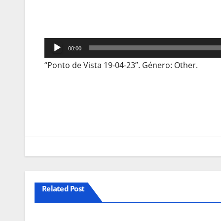
Reprodutor
00:00
de
“Ponto de Vista 19-04-23”. Género: Other.
áudio
Navegação
de
artigos
Related Post