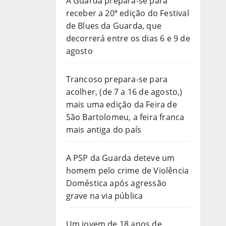
A Guarda prepara-se para
receber a 20ª edição do Festival
de Blues da Guarda, que
decorrerá entre os dias 6 e 9 de
agosto
Trancoso prepara-se para
acolher, (de 7 a 16 de agosto,)
mais uma edição da Feira de
São Bartolomeu, a feira franca
mais antiga do país
A PSP da Guarda deteve um
homem pelo crime de Violência
Doméstica após agressão
grave na via pública
Um jovem de 18 anos de