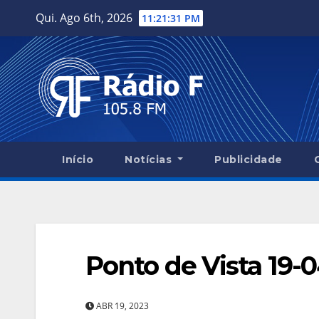
Skip
Qui. Ago 6th, 2026
11:21:32 PM
to
content
Início
Notícias
Publicidade
Ponto de Vista 19-0
ABR 19, 2023