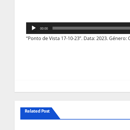
Reprodutor
00:00
de
“Ponto de Vista 17-10-23”. Data: 2023. Género: 
áudio
Navegação
de
artigos
Related Post