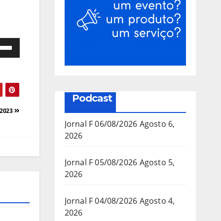
e
as
a/baixo
Podcast
a
/2023
mentar
Jornal F 06/08/2026
Agosto 6,
2026
inuir
Jornal F 05/08/2026
Agosto 5,
2026
ume.
Jornal F 04/08/2026
Agosto 4,
2026