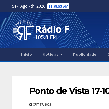
Skip
Sex. Ago 7th, 2026
11:58:53 AM
to
content
Início
Notícias
Publicidade
Ponto de Vista 17-1
OUT 17, 2023