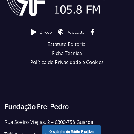
Direto
Podcasts
Estatuto Editorial
Ficha Técnica
Política de Privacidade e Cookies
Fundação Frei Pedro
Rua Soeiro Viegas, 2 – 6300-758 Guarda
O website da Rádio F utiliza
Telf.
+351 271 221 468