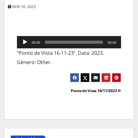
NOV 16, 2023
Reprodutor
00:00
00:00
de
“Ponto de Vista 16-11-23”. Data: 2023.
áudio
Género: Other.
Navegação
Ponto de Vista 16/11/2023
de
artigos