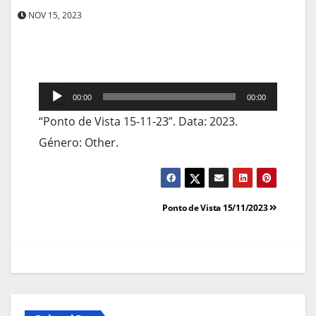
NOV 15, 2023
Reprodutor
00:00
00:00
de
“Ponto de Vista 15-11-23”. Data: 2023.
áudio
Género: Other.
Navegação
Ponto de Vista 15/11/2023
de
artigos