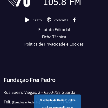
Direto
Podcasts
Estatuto Editorial
Ficha Técnica
Política de Privacidade e Cookies
Fundação Frei Pedro
Rua Soeiro Viegas, 2 – 6300-758 Guarda
O website da Rádio F utiliza
Telf.
+351 271 221 468
(Estúdios e Redação)
cookies para melhorar e