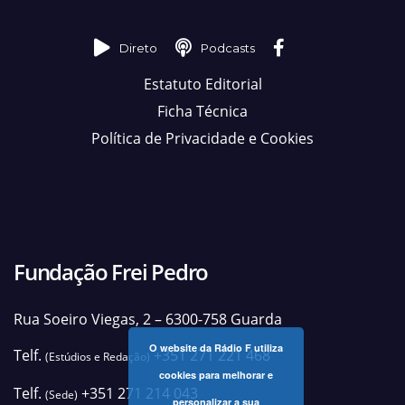
Direto
Podcasts
Estatuto Editorial
Ficha Técnica
Política de Privacidade e Cookies
Fundação Frei Pedro
Rua Soeiro Viegas, 2 – 6300-758 Guarda
O website da Rádio F utiliza
Telf.
+351 271 221 468
(Estúdios e Redação)
cookies para melhorar e
Telf.
+351 271 214 043
(Sede)
personalizar a sua