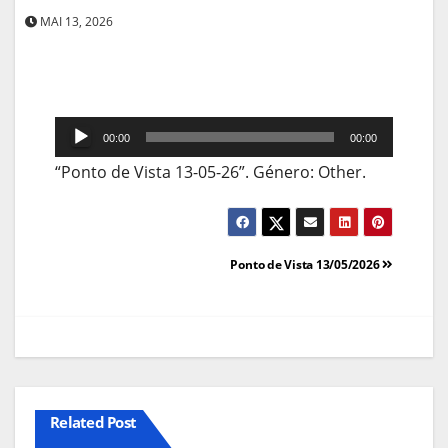
MAI 13, 2026
Reprodutor
00:00
00:00
de
“Ponto de Vista 13-05-26”. Género: Other.
áudio
Navegação
Ponto de Vista 13/05/2026
de
artigos
Related Post