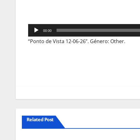
Reprodutor
00:00
de
“Ponto de Vista 12-06-26”. Género: Other.
áudio
Navegação
de
artigos
Related Post