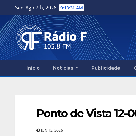
Skip
Sex. Ago 7th, 2026
9:13:32 AM
to
content
Início
Notícias
Publicidade
Ponto de Vista 12-0
JUN 12, 2026