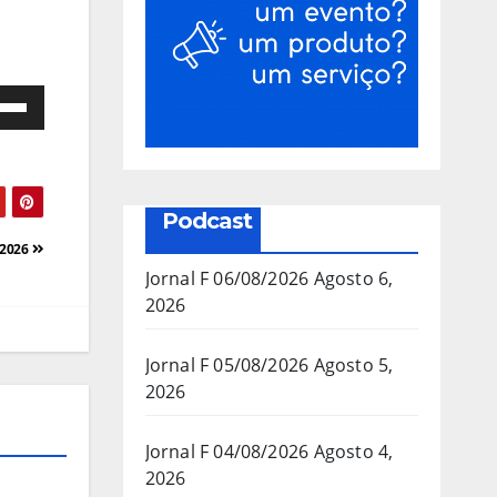
e
as
a/baixo
Podcast
a
/2026
mentar
Jornal F 06/08/2026
Agosto 6,
2026
inuir
Jornal F 05/08/2026
Agosto 5,
2026
ume.
Jornal F 04/08/2026
Agosto 4,
2026