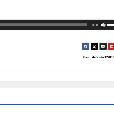
Us
00:00
as
set
cim
par
Ponto de Vista 12/06
au
ou
dim
o
vol