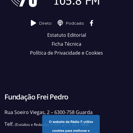
Direto
Podcasts
Estatuto Editorial
Ficha Técnica
Política de Privacidade e Cookies
Fundação Frei Pedro
Rua Soeiro Viegas, 2 – 6300-758 Guarda
O website da Rádio F utiliza
Telf.
+351 271 221 468
(Estúdios e Redação)
cookies para melhorar e