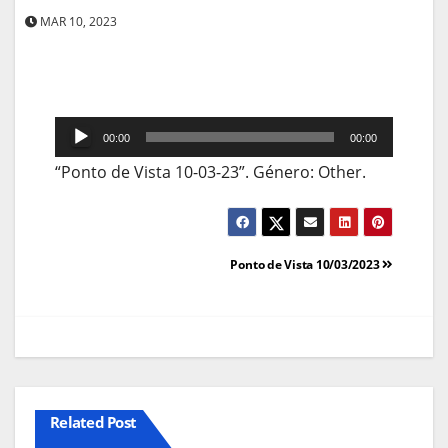
MAR 10, 2023
Reprodutor
00:00
00:00
de
“Ponto de Vista 10-03-23”. Género: Other.
áudio
Navegação
Ponto de Vista 10/03/2023
de
artigos
Related Post