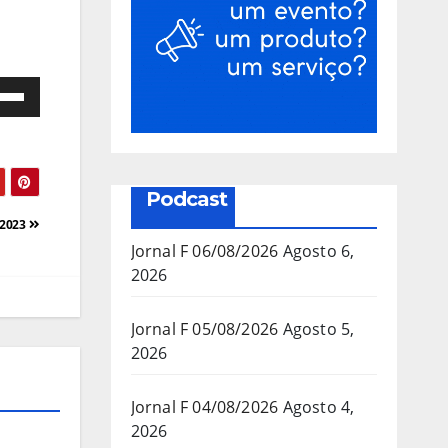
e
as
a/baixo
Podcast
a
/2023
mentar
Jornal F 06/08/2026
Agosto 6,
2026
inuir
Jornal F 05/08/2026
Agosto 5,
2026
ume.
Jornal F 04/08/2026
Agosto 4,
2026