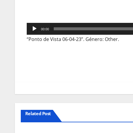
Reprodutor
00:00
de
“Ponto de Vista 06-04-23”. Género: Other.
áudio
Navegação
de
artigos
Related Post