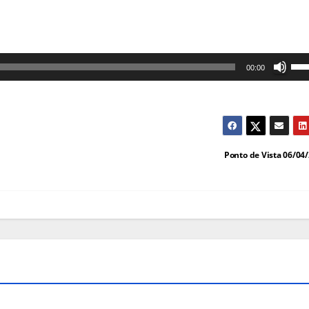
Us
00:00
as
set
cim
par
Ponto de Vista 06/04
au
ou
dim
o
vol