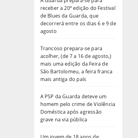
A Guarda prepara-se para
receber a 20ª edição do Festival
de Blues da Guarda, que
decorrerá entre os dias 6 e 9 de
agosto
Trancoso prepara-se para
acolher, (de 7 a 16 de agosto,)
mais uma edição da Feira de
São Bartolomeu, a feira franca
mais antiga do país
A PSP da Guarda deteve um
homem pelo crime de Violência
Doméstica após agressão
grave na via pública
Um jovem de 18 anos de