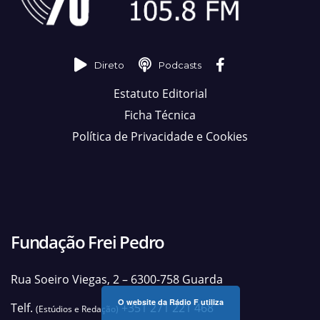
Direto
Podcasts
Estatuto Editorial
Ficha Técnica
Política de Privacidade e Cookies
Fundação Frei Pedro
Rua Soeiro Viegas, 2 – 6300-758 Guarda
O website da Rádio F utiliza
Telf.
+351 271 221 468
(Estúdios e Redação)