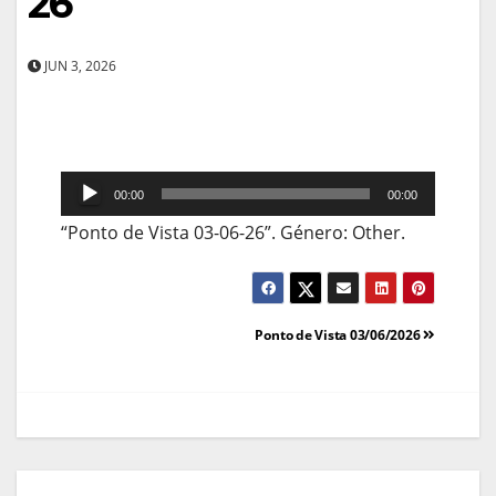
26
JUN 3, 2026
Reprodutor
00:00
00:00
de
“Ponto de Vista 03-06-26”. Género: Other.
áudio
Navegação
Ponto de Vista 03/06/2026
de
artigos