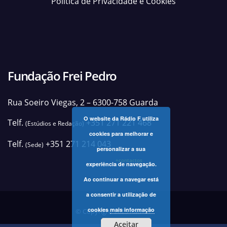
Política de Privacidade e Cookies
Fundação Frei Pedro
Rua Soeiro Viegas, 2 – 6300-758 Guarda
O website da Rádio F utiliza
Telf.
+351 271 221 468
(Estúdios e Redação)
cookies para melhorar e
Telf.
+351 271 214 043
(Sede)
personalizar a sua
+contactos
experiência de navegação.
Ao continuar a navegar está
a consentir a utilização de
cookies
mais informação
© Copyright 2025 Rádio F
Aceitar