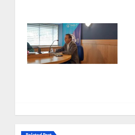
Navegação
de
artigos
Related Post