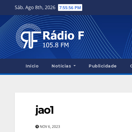
Skip
Sáb. Ago 8th, 2026
7:55:56 PM
to
content
Início
Notícias
Publicidade
jao1
NOV 6, 2023