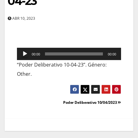
04-23
ABR 10, 2023
Reprodutor
00:00
00:00
de
“Poder Deliberativo 10-04-23”. Género:
áudio
Other.
Navegação
Poder Deliberativo 10/04/2023
de
artigos