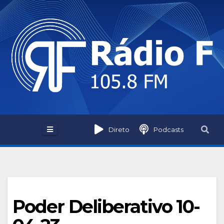
Skip
to
content
Direto
Podcasts
Poder Deliberativo 10-