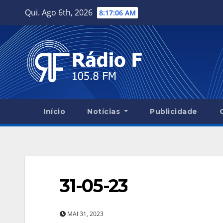
Skip
Qui. Ago 6th, 2026
8:17:07 AM
to
content
Início
Notícias
Publicidade
31-05-23
MAI 31, 2023