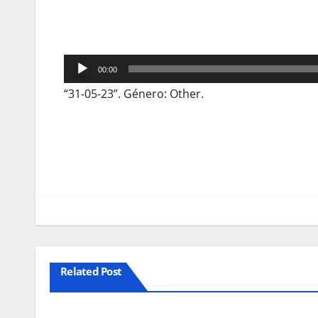
Reprodutor
00:00
de
“31-05-23”. Género: Other.
áudio
Navegação
de
artigos
Related Post