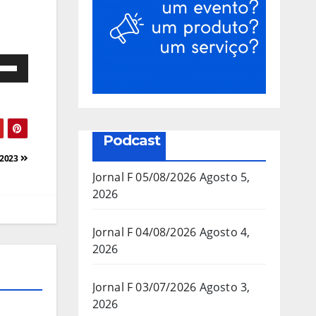
e
as
a/baixo
Podcast
a
/2023
mentar
Jornal F 05/08/2026
Agosto 5,
2026
inuir
Jornal F 04/08/2026
Agosto 4,
2026
ume.
Jornal F 03/07/2026
Agosto 3,
2026