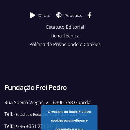
Direto
Podcasts
Estatuto Editorial
Ficha Técnica
Política de Privacidade e Cookies
Fundação Frei Pedro
Rua Soeiro Viegas, 2 – 6300-758 Guarda
O website da Rádio F utiliza
Telf.
+351 271 221 468
(Estúdios e Redação)
cookies para melhorar e
Telf.
+351 271 214 043
(Sede)
personalizar a sua