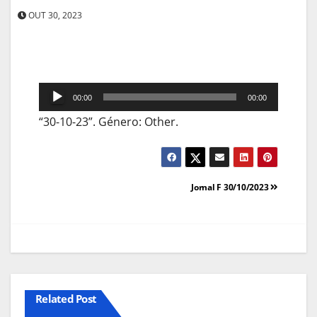
OUT 30, 2023
Reprodutor
00:00
00:00
de
“30-10-23”. Género: Other.
áudio
Navegação
Jornal F 30/10/2023
de
artigos
Related Post