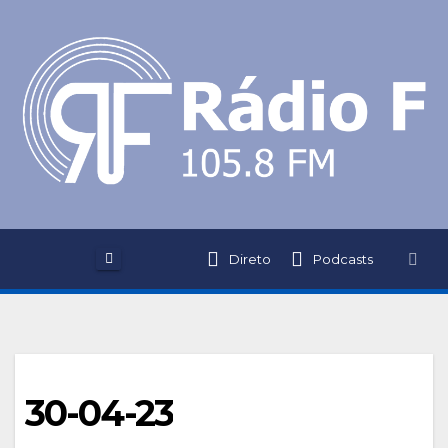
Skip
to
content
Direto
Podcasts
30-04-23