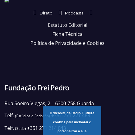
Direto
Podcasts
Estatuto Editorial
Ficha Técnica
Política de Privacidade e Cookies
Fundação Frei Pedro
Rua Soeiro Viegas, 2 – 6300-758 Guarda
O website da Rádio F utiliza
Telf.
+351 271 221 468
(Estúdios e Redação)
cookies para melhorar e
Telf.
+351 271 214 043
(Sede)
personalizar a sua