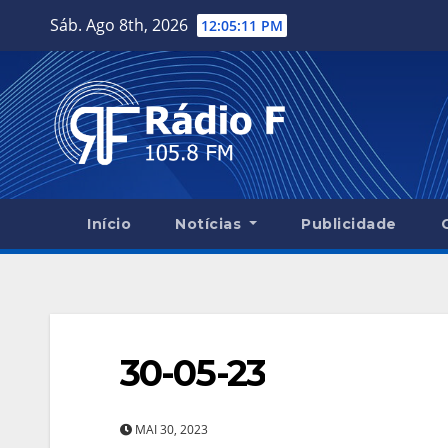
Skip
Sáb. Ago 8th, 2026
12:05:12 PM
to
content
Início
Notícias
Publicidade
30-05-23
MAI 30, 2023