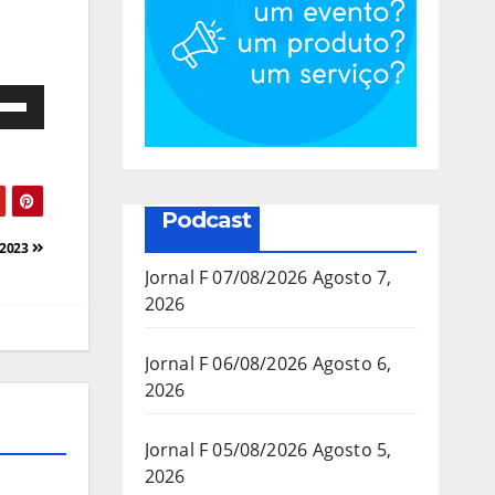
e
as
a/baixo
Podcast
a
/2023
mentar
Jornal F 07/08/2026
Agosto 7,
2026
inuir
Jornal F 06/08/2026
Agosto 6,
2026
ume.
Jornal F 05/08/2026
Agosto 5,
2026