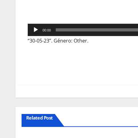
Reprodutor
00:00
de
“30-05-23”. Género: Other.
áudio
Navegação
de
artigos
Related Post