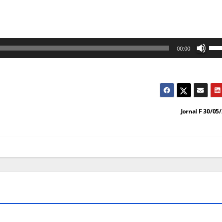
Us
00:00
as
set
cim
par
Jornal F 30/05
au
ou
dim
o
vol