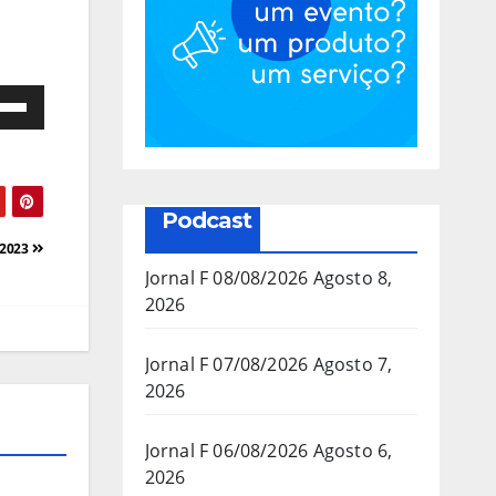
e
as
a/baixo
Podcast
a
/2023
mentar
Jornal F 08/08/2026
Agosto 8,
2026
inuir
Jornal F 07/08/2026
Agosto 7,
2026
ume.
Jornal F 06/08/2026
Agosto 6,
2026