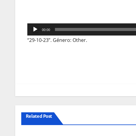
Reprodutor
00:00
de
“29-10-23”. Género: Other.
áudio
Navegação
de
artigos
Related Post