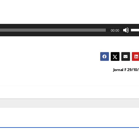
Us
00:00
as
set
cim
par
Jornal F 29/10
au
ou
dim
o
vol