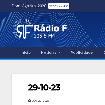
Skip
Dom. Ago 9th, 2026
11:29:23 AM
to
content
Início
Notícias
Publicidade
29-10-23
OUT 27, 2023