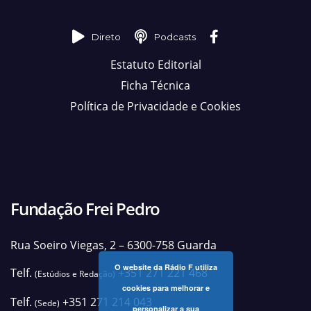
Direto
Podcasts
Estatuto Editorial
Ficha Técnica
Política de Privacidade e Cookies
Fundação Frei Pedro
Rua Soeiro Viegas, 2 – 6300-758 Guarda
O website da Rádio F utiliza
Telf.
+351 271 221 468
(Estúdios e Redação)
cookies para melhorar e
Telf.
+351 271 214 043
(Sede)
personalizar a sua