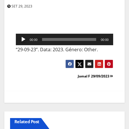
SET 29, 2023
Reprodutor
00:00
00:00
de
“29-09-23”. Data: 2023. Género: Other.
áudio
Navegação
Jornal F 29/09/2023
de
artigos
Related Post