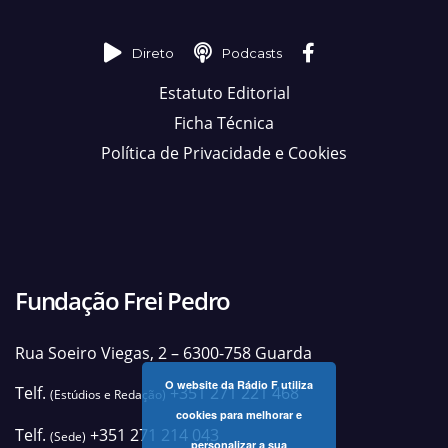
Direto
Podcasts
Estatuto Editorial
Ficha Técnica
Política de Privacidade e Cookies
Fundação Frei Pedro
Rua Soeiro Viegas, 2 – 6300-758 Guarda
O website da Rádio F utiliza
Telf.
+351 271 221 468
(Estúdios e Redação)
cookies para melhorar e
Telf.
+351 271 214 043
(Sede)
personalizar a sua