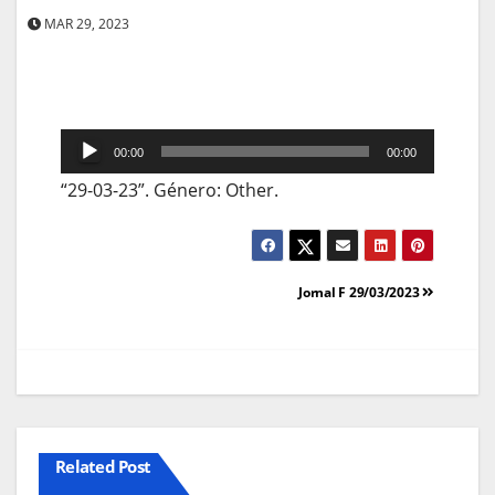
MAR 29, 2023
Reprodutor
00:00
00:00
de
“29-03-23”. Género: Other.
áudio
Navegação
Jornal F 29/03/2023
de
artigos
Related Post