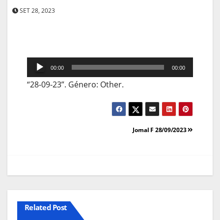
SET 28, 2023
Reprodutor
00:00
00:00
de
“28-09-23”. Género: Other.
áudio
Navegação
Jornal F 28/09/2023
de
artigos
Related Post