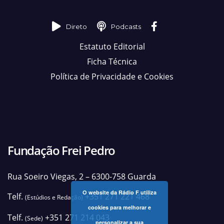
Direto
Podcasts
Estatuto Editorial
Ficha Técnica
Política de Privacidade e Cookies
Fundação Frei Pedro
Rua Soeiro Viegas, 2 – 6300-758 Guarda
O website da Rádio F utiliza
Telf.
+351 271 221 468
(Estúdios e Redação)
cookies para melhorar e
Telf.
+351 271 214 043
(Sede)
personalizar a sua