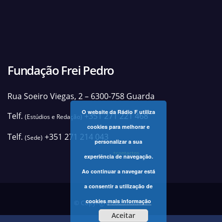
Fundação Frei Pedro
Rua Soeiro Viegas, 2 – 6300-758 Guarda
O website da Rádio F utiliza
Telf.
+351 271 221 468
(Estúdios e Redação)
cookies para melhorar e
Telf.
+351 271 214 043
(Sede)
personalizar a sua
+contactos
experiência de navegação.
Ao continuar a navegar está
a consentir a utilização de
cookies
mais informação
© Copyright 2025 Rádio F
Aceitar