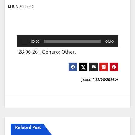
JUN 26, 2026
Reprodutor
00:00
00:00
de
“28-06-26”. Género: Other.
áudio
Navegação
Jornal F 28/06/2026
de
artigos
Related Post