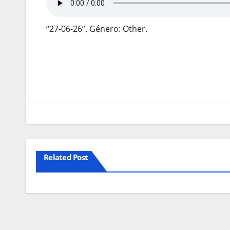
“27-06-26”. Género: Other.
Navegação
de
artigos
Related Post