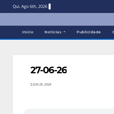
Skip
Qui. Ago 6th, 2026
to
content
Início
Notícias
Publicidade
27-06-26
JUN 26, 2026