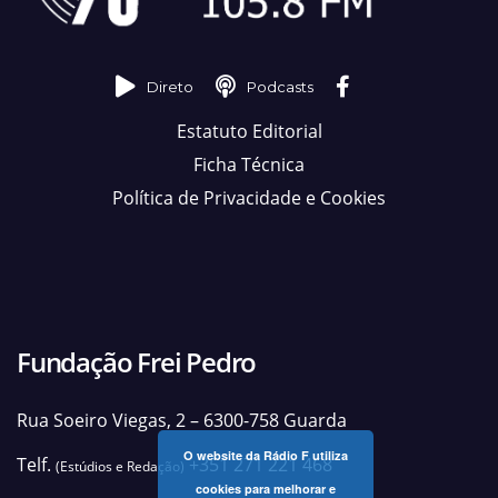
Direto
Podcasts
Estatuto Editorial
Ficha Técnica
Política de Privacidade e Cookies
Fundação Frei Pedro
Rua Soeiro Viegas, 2 – 6300-758 Guarda
O website da Rádio F utiliza
Telf.
+351 271 221 468
(Estúdios e Redação)
cookies para melhorar e