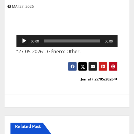
MAI 27, 2026
Reprodutor
00:00
00:00
de
“27-05-2026”. Género: Other.
áudio
Navegação
Jornal F 27/05/2026
de
artigos
Related Post