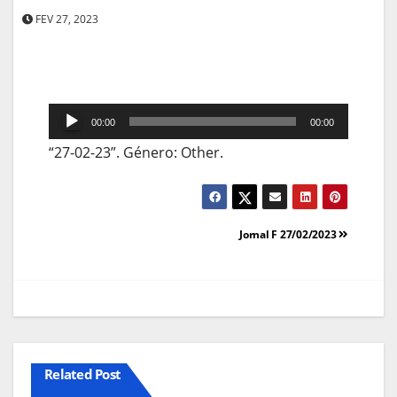
FEV 27, 2023
Reprodutor
00:00
00:00
de
“27-02-23”. Género: Other.
áudio
Navegação
Jornal F 27/02/2023
de
artigos
Related Post