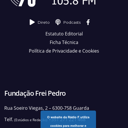
Direto
Podcasts
Estatuto Editorial
Ficha Técnica
Política de Privacidade e Cookies
Fundação Frei Pedro
Rua Soeiro Viegas, 2 – 6300-758 Guarda
O website da Rádio F utiliza
Telf.
+351 271 221 468
(Estúdios e Redação)
cookies para melhorar e