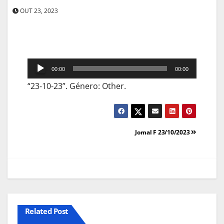
OUT 23, 2023
Reprodutor
00:00
00:00
de
“23-10-23”. Género: Other.
áudio
Navegação
Jornal F 23/10/2023
de
artigos
Related Post