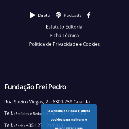
Direto
Podcasts
Estatuto Editorial
Ficha Técnica
Política de Privacidade e Cookies
Fundação Frei Pedro
Rua Soeiro Viegas, 2 – 6300-758 Guarda
O website da Rádio F utiliza
Telf.
+351 271 221 468
(Estúdios e Redação)
cookies para melhorar e
Telf.
+351 271 214 043
(Sede)
personalizar a sua