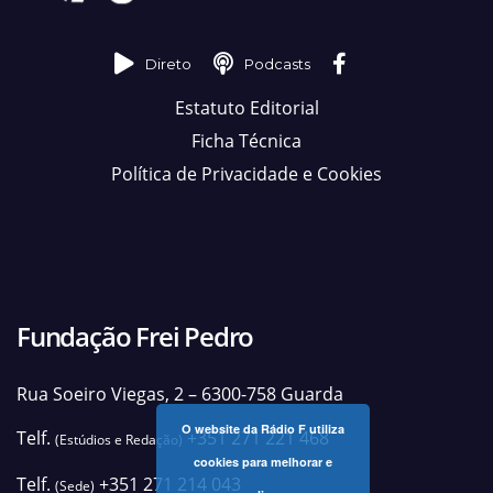
Direto
Podcasts
Estatuto Editorial
Ficha Técnica
Política de Privacidade e Cookies
Fundação Frei Pedro
Rua Soeiro Viegas, 2 – 6300-758 Guarda
O website da Rádio F utiliza
Telf.
+351 271 221 468
(Estúdios e Redação)
cookies para melhorar e
Telf.
+351 271 214 043
(Sede)