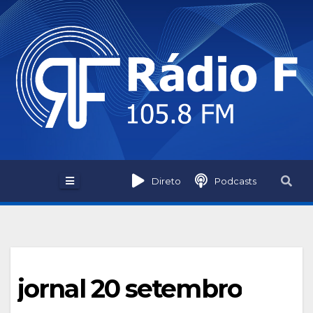
Skip
to
content
Direto
Podcasts
jornal 20 setembro