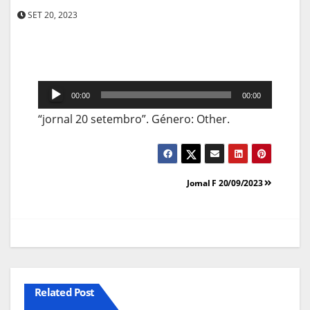
SET 20, 2023
Reprodutor
00:00
00:00
de
“jornal 20 setembro”. Género: Other.
áudio
Navegação
Jornal F 20/09/2023
de
artigos
Related Post