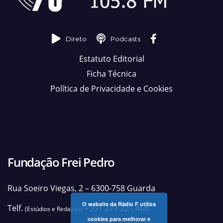
Direto
Podcasts
Estatuto Editorial
Ficha Técnica
Política de Privacidade e Cookies
Fundação Frei Pedro
Rua Soeiro Viegas, 2 – 6300-758 Guarda
O website da Rádio F utiliza
Telf.
+351 271 221 468
(Estúdios e Redação)
cookies para melhorar e