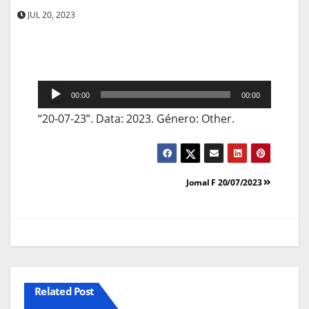
JUL 20, 2023
Reprodutor
00:00
00:00
de
“20-07-23”. Data: 2023. Género: Other.
áudio
Navegação
Jornal F 20/07/2023
de
artigos
Related Post