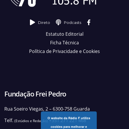
Direto
Podcasts
Estatuto Editorial
Ficha Técnica
Política de Privacidade e Cookies
Fundação Frei Pedro
Rua Soeiro Viegas, 2 – 6300-758 Guarda
O website da Rádio F utiliza
Telf.
+351 271 221 468
(Estúdios e Redação)
cookies para melhorar e