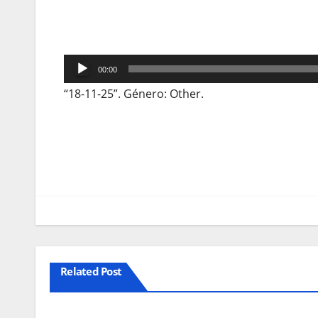
Reprodutor
00:00
de
“18-11-25”. Género: Other.
áudio
Navegação
de
artigos
Related Post