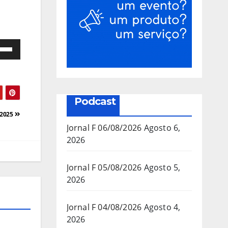
e
as
a/baixo
Podcast
a
/2025
mentar
Jornal F 06/08/2026
Agosto 6,
2026
inuir
Jornal F 05/08/2026
Agosto 5,
2026
ume.
Jornal F 04/08/2026
Agosto 4,
2026