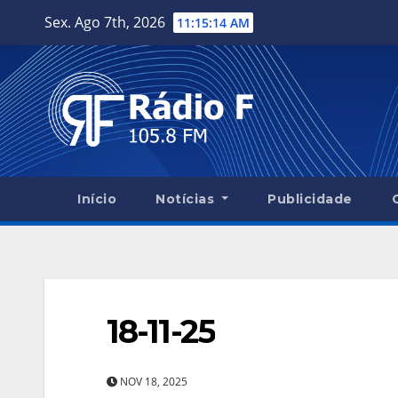
Skip
Sex. Ago 7th, 2026
11:15:15 AM
to
content
Início
Notícias
Publicidade
18-11-25
NOV 18, 2025