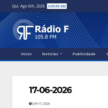
Skip
Qui. Ago 6th, 2026
4:09:10 AM
to
content
Início
Notícias
Publicidade
17-06-2026
JUN 17, 2026