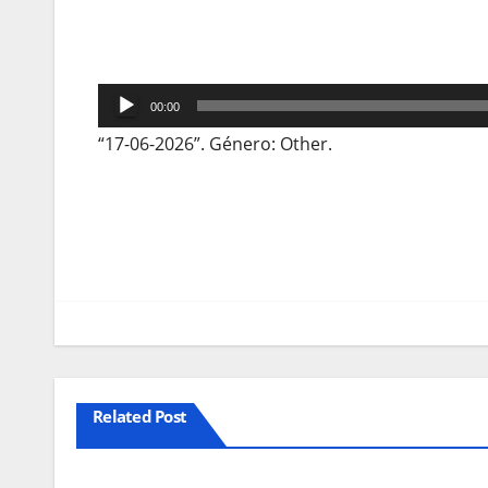
Reprodutor
00:00
de
“17-06-2026”. Género: Other.
áudio
Navegação
de
artigos
Related Post