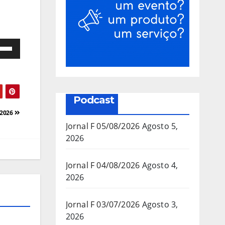
e
as
a/baixo
Podcast
a
/2026
mentar
Jornal F 05/08/2026
Agosto 5,
2026
inuir
Jornal F 04/08/2026
Agosto 4,
2026
ume.
Jornal F 03/07/2026
Agosto 3,
2026