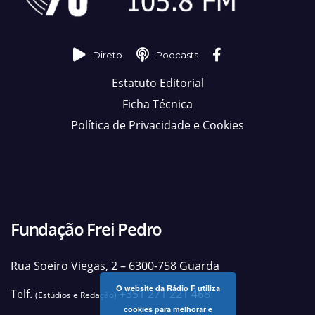
Direto
Podcasts
Estatuto Editorial
Ficha Técnica
Política de Privacidade e Cookies
Fundação Frei Pedro
Rua Soeiro Viegas, 2 – 6300-758 Guarda
O website da Rádio F utiliza
Telf.
+351 271 221 468
(Estúdios e Redação)
cookies para melhorar e