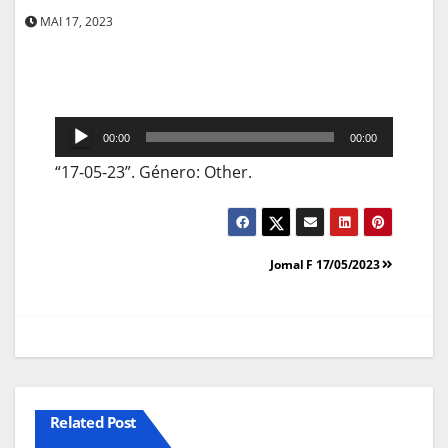
MAI 17, 2023
Reprodutor
00:00
00:00
de
“17-05-23”. Género: Other.
áudio
Navegação
Jornal F 17/05/2023
de
artigos
Related Post