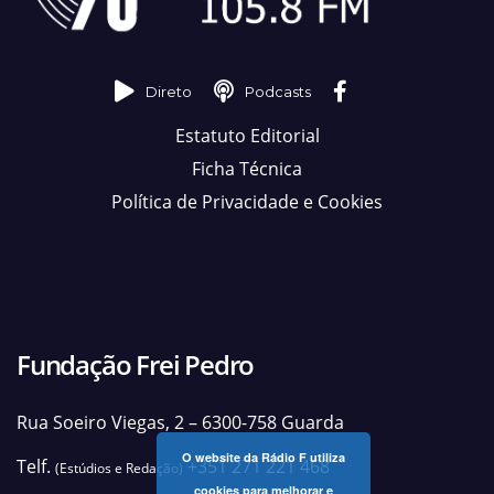
Direto
Podcasts
Estatuto Editorial
Ficha Técnica
Política de Privacidade e Cookies
Fundação Frei Pedro
Rua Soeiro Viegas, 2 – 6300-758 Guarda
O website da Rádio F utiliza
Telf.
+351 271 221 468
(Estúdios e Redação)
cookies para melhorar e