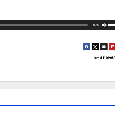
Us
00:00
as
set
cim
par
Jornal F 16/08
au
ou
dim
o
vol