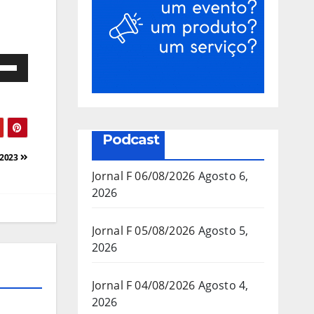
e
as
a/baixo
Podcast
a
/2023
mentar
Jornal F 06/08/2026
Agosto 6,
2026
inuir
Jornal F 05/08/2026
Agosto 5,
2026
ume.
Jornal F 04/08/2026
Agosto 4,
2026