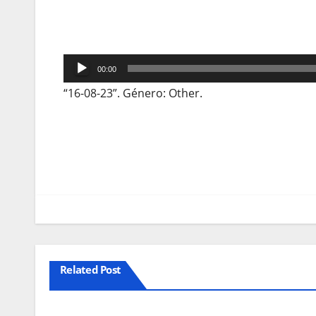
Reprodutor
00:00
de
“16-08-23”. Género: Other.
áudio
Navegação
de
artigos
Related Post