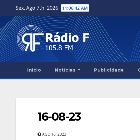
Skip
Sex. Ago 7th, 2026
11:06:43 AM
to
content
Início
Notícias
Publicidade
16-08-23
AGO 16, 2023