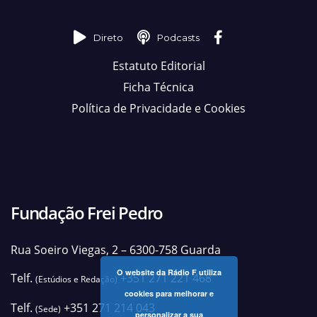
Direto
Podcasts
Estatuto Editorial
Ficha Técnica
Política de Privacidade e Cookies
Fundação Frei Pedro
Rua Soeiro Viegas, 2 – 6300-758 Guarda
O website da Rádio F utiliza
Telf.
+351 271 221 468
(Estúdios e Redação)
cookies para melhorar e
Telf.
+351 271 214 043
(Sede)
personalizar a sua