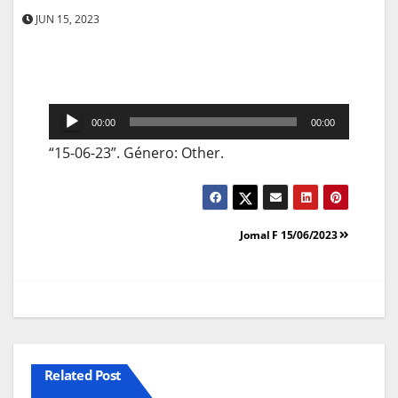
JUN 15, 2023
Reprodutor
00:00
00:00
de
“15-06-23”. Género: Other.
áudio
Navegação
Jornal F 15/06/2023
de
artigos
Related Post