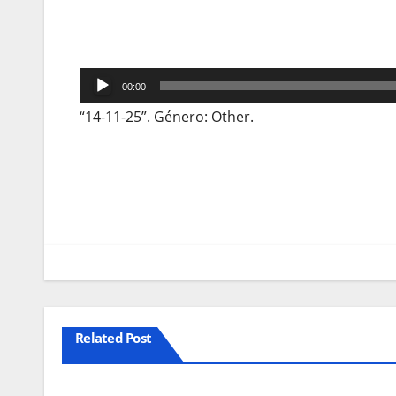
Reprodutor
00:00
de
“14-11-25”. Género: Other.
áudio
Navegação
de
artigos
Related Post