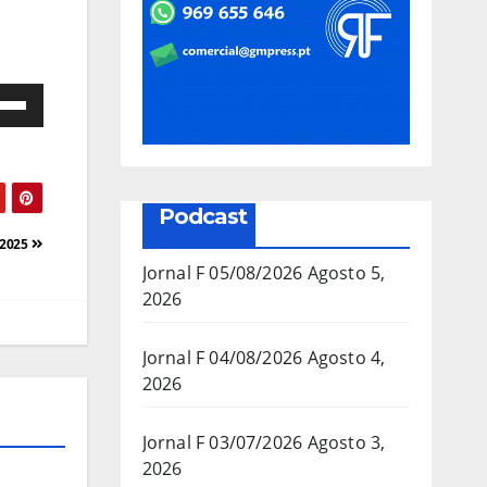
e
as
a/baixo
Podcast
a
/2025
mentar
Jornal F 05/08/2026
Agosto 5,
2026
inuir
Jornal F 04/08/2026
Agosto 4,
2026
ume.
Jornal F 03/07/2026
Agosto 3,
2026