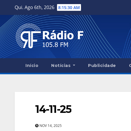
Skip
Qui. Ago 6th, 2026
8:15:31 AM
to
content
Início
Notícias
Publicidade
14-11-25
NOV 14, 2025