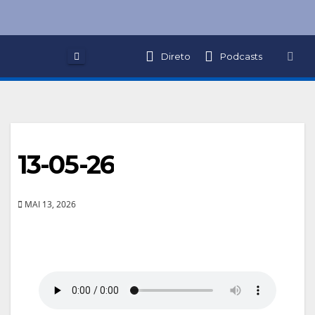
Skip
to
content
Direto
Podcasts
13-05-26
MAI 13, 2026