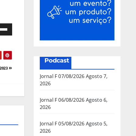
e
as
a/baixo
Podcast
a
/2023
mentar
Jornal F 07/08/2026
Agosto 7,
2026
inuir
Jornal F 06/08/2026
Agosto 6,
2026
ume.
Jornal F 05/08/2026
Agosto 5,
2026