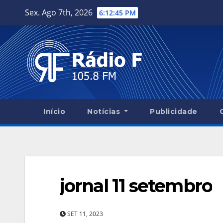
Skip
Sex. Ago 7th, 2026
6:12:46 PM
to
content
Início
Notícias
Publicidade
jornal 11 setembro
SET 11, 2023