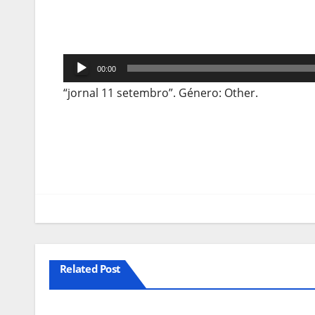
Reprodutor
00:00
de
“jornal 11 setembro”. Género: Other.
áudio
Navegação
de
artigos
Related Post