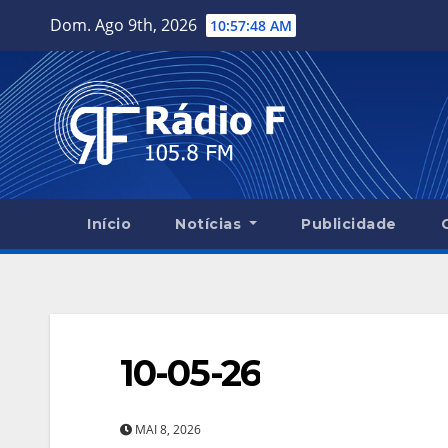
Skip
Dom. Ago 9th, 2026
10:57:49 AM
to
content
Início
Notícias
Publicidade
10-05-26
MAI 8, 2026