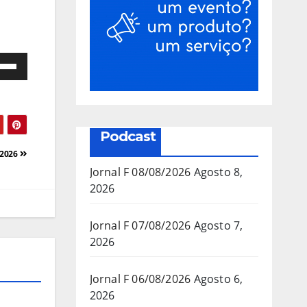
e
as
a/baixo
Podcast
a
/2026
mentar
Jornal F 08/08/2026
Agosto 8,
2026
inuir
Jornal F 07/08/2026
Agosto 7,
2026
ume.
Jornal F 06/08/2026
Agosto 6,
2026