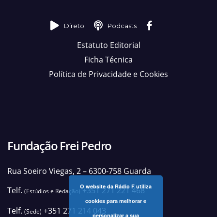
Direto
Podcasts
Estatuto Editorial
Ficha Técnica
Política de Privacidade e Cookies
Fundação Frei Pedro
Rua Soeiro Viegas, 2 – 6300-758 Guarda
O website da Rádio F utiliza
Telf.
+351 271 221 468
(Estúdios e Redação)
cookies para melhorar e
Telf.
+351 271 214 043
(Sede)
personalizar a sua