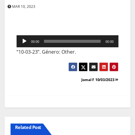
MAR 10, 2023
Reprodutor
00:00
00:00
de
“10-03-23”. Género: Other.
áudio
Navegação
Jornal F 10/03/2023
de
artigos
Related Post