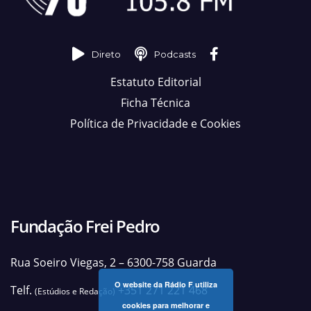
Direto
Podcasts
Estatuto Editorial
Ficha Técnica
Política de Privacidade e Cookies
Fundação Frei Pedro
Rua Soeiro Viegas, 2 – 6300-758 Guarda
O website da Rádio F utiliza
Telf.
+351 271 221 468
(Estúdios e Redação)
cookies para melhorar e