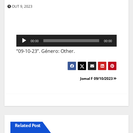
OUT 9, 2023
Reprodutor
00:00
00:00
de
“09-10-23”. Género: Other.
áudio
Navegação
Jornal F 09/10/2023
de
artigos
Related Post