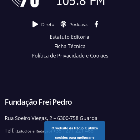
Direto
Podcasts
Estatuto Editorial
Ficha Técnica
Política de Privacidade e Cookies
Fundação Frei Pedro
Rua Soeiro Viegas, 2 – 6300-758 Guarda
O website da Rádio F utiliza
Telf.
+351 271 221 468
(Estúdios e Redação)
cookies para melhorar e