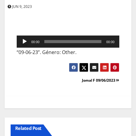
JUN 9, 2023
Reprodutor
00:00
00:00
de
“09-06-23”. Género: Other.
áudio
Navegação
Jornal F 09/06/2023
de
artigos
Related Post