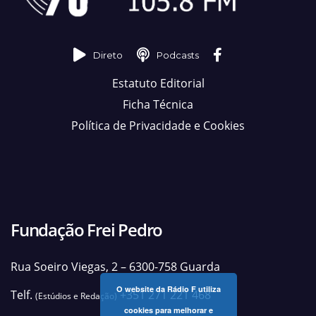
Direto
Podcasts
Estatuto Editorial
Ficha Técnica
Política de Privacidade e Cookies
Fundação Frei Pedro
Rua Soeiro Viegas, 2 – 6300-758 Guarda
O website da Rádio F utiliza
Telf.
+351 271 221 468
(Estúdios e Redação)
cookies para melhorar e