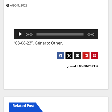
AGO 8, 2023
Reprodutor
00:00
00:00
de
“08-08-23”. Género: Other.
áudio
Navegação
Jornal F 08/08/2023
de
artigos
Related Post