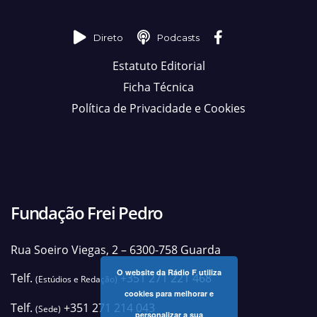
Direto
Podcasts
Estatuto Editorial
Ficha Técnica
Política de Privacidade e Cookies
Fundação Frei Pedro
Rua Soeiro Viegas, 2 – 6300-758 Guarda
O website da Rádio F utiliza
Telf.
+351 271 221 468
(Estúdios e Redação)
cookies para melhorar e
Telf.
+351 271 214 043
(Sede)
personalizar a sua