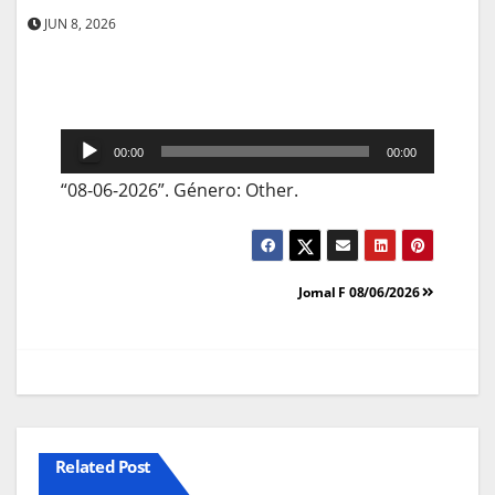
JUN 8, 2026
Reprodutor
00:00
00:00
de
“08-06-2026”. Género: Other.
áudio
Navegação
Jornal F 08/06/2026
de
artigos
Related Post