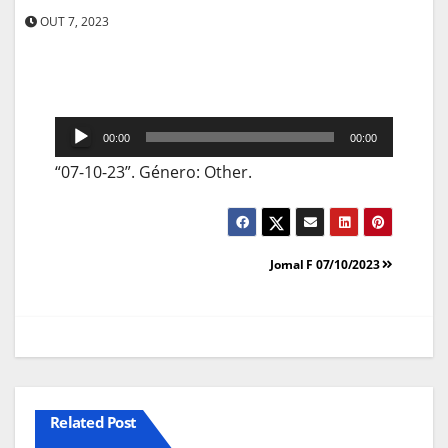
OUT 7, 2023
Reprodutor
00:00
00:00
de
“07-10-23”. Género: Other.
áudio
Navegação
Jornal F 07/10/2023
de
artigos
Related Post