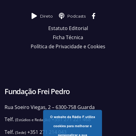
Direto
Podcasts
Estatuto Editorial
Ficha Técnica
Política de Privacidade e Cookies
Fundação Frei Pedro
Rua Soeiro Viegas, 2 – 6300-758 Guarda
O website da Rádio F utiliza
Telf.
+351 271 221 468
(Estúdios e Redação)
cookies para melhorar e
Telf.
+351 271 214 043
(Sede)
personalizar a sua