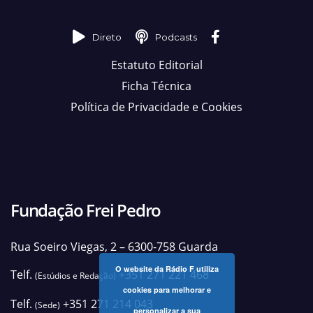
Direto
Podcasts
Estatuto Editorial
Ficha Técnica
Política de Privacidade e Cookies
Fundação Frei Pedro
Rua Soeiro Viegas, 2 – 6300-758 Guarda
O website da Rádio F utiliza
Telf.
+351 271 221 468
(Estúdios e Redação)
cookies para melhorar e
Telf.
+351 271 214 043
(Sede)
personalizar a sua