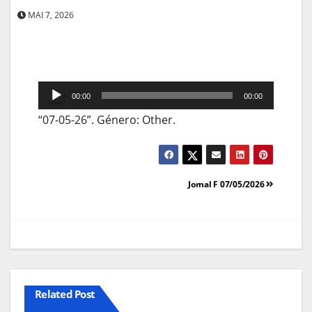
MAI 7, 2026
Reprodutor
00:00
00:00
de
“07-05-26”. Género: Other.
áudio
Navegação
Jornal F 07/05/2026
de
artigos
Related Post