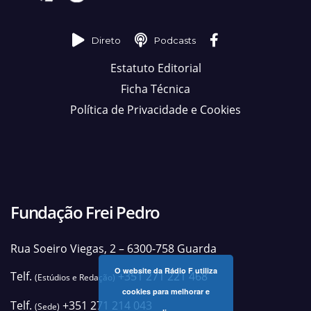
Direto
Podcasts
Estatuto Editorial
Ficha Técnica
Política de Privacidade e Cookies
Fundação Frei Pedro
Rua Soeiro Viegas, 2 – 6300-758 Guarda
O website da Rádio F utiliza
Telf.
+351 271 221 468
(Estúdios e Redação)
cookies para melhorar e
Telf.
+351 271 214 043
(Sede)